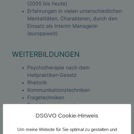
(2005 bis heute)
Erfahrungen in vielen unterschiedlichen
Mentalitäten, Charakteren, durch den
Einsatz als Interim Managerin
(europaweit)
WEITERBILDUNGEN
Psychotherapie nach dem
Heilpraktiker-Gesetz
Rhetorik
Kommunikationstechniken
Fragetechniken
Projektmanagement
Verhandlungstaktiken
DSGVO Cookie-Hinweis
Führungsmanagement
Personal und Führung
Um meine Website für Sie optimal zu gestalten und